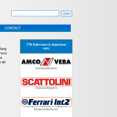
CONTACT
TTN Ederveen is importeur
van:
nlang
rvice
te
n de
Autolaadkranen
.
Opbouwkippers
Kraantoebehoren